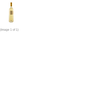
(Image
1
of 1)